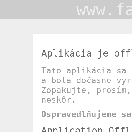
www.f
Aplikácia je off
Táto aplikácia sa 
a bola dočasne vyr
Zopakujte, prosím,
neskôr.
Ospravedlňujeme sa
Application Offl