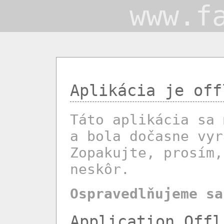
www.f
Aplikácia je off
Táto aplikácia sa 
a bola dočasne vyr
Zopakujte, prosím,
neskôr.
Ospravedlňujeme sa
Application Offl