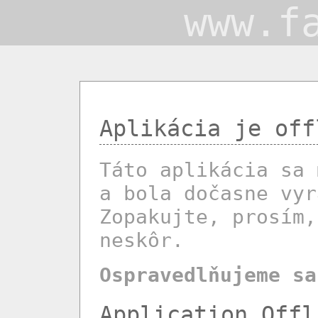
www.f
Aplikácia je off
Táto aplikácia sa 
a bola dočasne vyr
Zopakujte, prosím,
neskôr.
Ospravedlňujeme sa
Application Offl