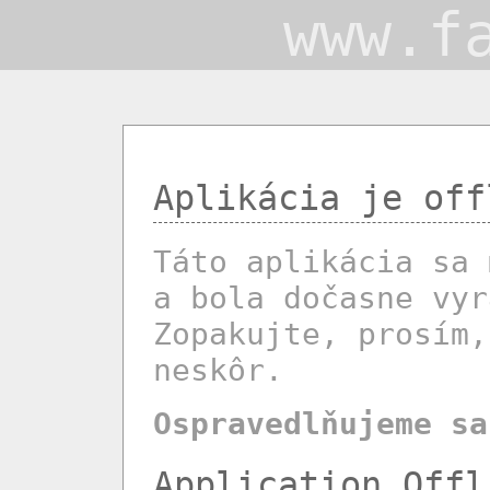
www.f
Aplikácia je off
Táto aplikácia sa 
a bola dočasne vyr
Zopakujte, prosím,
neskôr.
Ospravedlňujeme sa
Application Offl