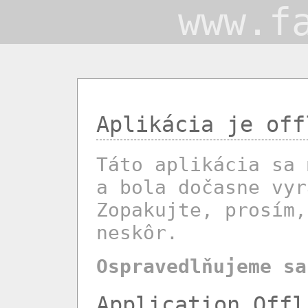
www.f
Aplikácia je off
Táto aplikácia sa 
a bola dočasne vyr
Zopakujte, prosím,
neskôr.
Ospravedlňujeme sa
Application Offl