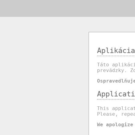
Aplikácia
Táto aplikác
prevádzky. Z
Ospravedlňuj
Applicati
This applica
Please, repe
We apologize