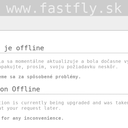
www.fastfly.sk
 je offline
ia sa momentálne aktualizuje a bola dočasne v
opakujte, prosím, svoju požiadavku neskôr.
eme sa za spôsobené problémy.
on Offline
tion is currently being upgraded and was take
at your request later.
 for any inconvenience.