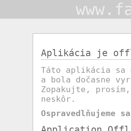
www.f
Aplikácia je off
Táto aplikácia sa 
a bola dočasne vyr
Zopakujte, prosím,
neskôr.
Ospravedlňujeme sa
Application Offl